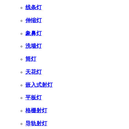
线条灯
伸缩灯
象鼻灯
洗墙灯
筒灯
天花灯
嵌入式射灯
平板灯
格栅射灯
导轨射灯